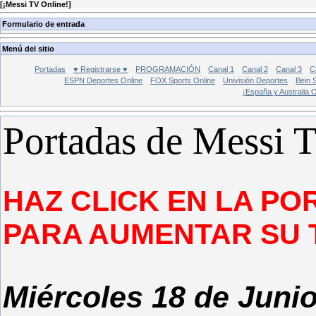
[
¡Messi TV Online!
]
Formulario de entrada
Menú del sitio
Portadas
♥ Registrarse ♥
PROGRAMACIÓN
Canal 1
Canal 2
Canal 3
C
ESPN Deportes Online
FOX Sports Online
Univisión Deportes
Bein 
¡España y Australia 
Portadas de Messi 
HAZ CLICK EN LA PO
PARA AUMENTAR SU 
Miércoles 18 de Juni