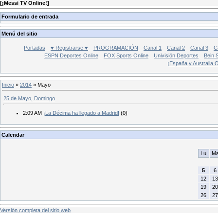
[
¡Messi TV Online!
]
Formulario de entrada
Menú del sitio
Portadas
♥ Registrarse ♥
PROGRAMACIÓN
Canal 1
Canal 2
Canal 3
C
ESPN Deportes Online
FOX Sports Online
Univisión Deportes
Bein 
¡España y Australia 
Inicio
»
2014
»
Mayo
25 de Mayo, Domingo
2:09 AM
¡La Décima ha llegado a Madrid!
(0)
Calendar
Lu
M
5
6
12
13
19
20
26
27
Versión completa del sitio web